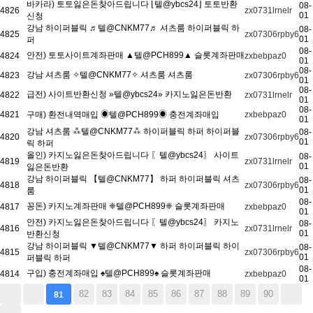
바카라) 토토잃은돈찾아드립니다 ⌊텔@ybcs24⌋ 토토반환
08-
4826
zx0731lrnelr
01
신청
강남 하이퍼블릭 ♬텔@CNKM77♬ 셔츠룸 하이퍼블릭 하
08-
4825
zx07306rpby6
01
퍼
08-
안전) 토토사이트계좌판매 ▲텔@PCH899▲ 슬롯계좌판매
4824
zxbebpaz0
01
08-
강남 셔츠룸 ✧텔@CNKM77✧ 셔츠룸 셔츠룸
4823
zx07306rpby6
01
08-
급전) 사이트반환신청 »텔@ybcs24» 카지노잃은돈반환
4822
zx0731lrnelr
01
08-
4821
구매) 환전내역매입 ◉텔@PCH899◉ 충전계좌매입
zxbebpaz0
01
강남 셔츠룸 ⁂텔@CNKM77⁂ 하이퍼블릭 하퍼 하이퍼블
08-
4820
zx07306rpby6
01
릭 하퍼
올인) 카지노잃은돈찾아드립니다 〖텔@ybcs24〗 사이트
08-
4819
zx0731lrnelr
01
잃은돈반환
강남 하이퍼블릭 【텔@CNKM77】 하퍼 하이퍼블릭 셔츠
08-
4818
zx07306rpby6
01
룸
08-
꽁돈) 카지노계좌판매 ❈텔@PCH899❈ 슬롯계좌판매
4817
zxbebpaz0
01
안전) 카지노잃은돈찾아드립니다 〖텔@ybcs24〗 카지노
08-
4816
zx0731lrnelr
01
반환신청
강남 하이퍼블릭 ▼텔@CNKM77▼ 하퍼 하이퍼블릭 하이
08-
4815
zx07306rpby6
01
퍼블릭 하퍼
08-
구입) 충전계좌매입 ♠텔@PCH899♠ 슬롯계좌판매
4814
zxbebpaz0
01
82
83
84
85
86
87
88
89
90
81