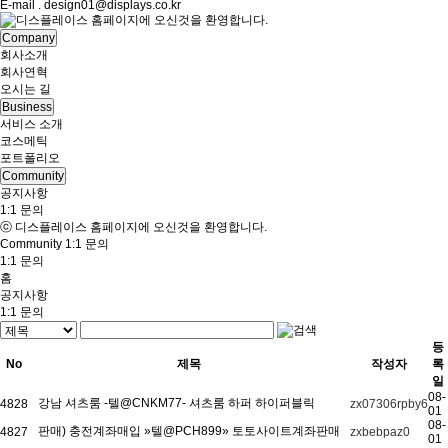
E-mail . design01@displays.co.kr
Company
회사소개
회사연혁
오시는 길
Business
서비스 소개
코스메틱
포트폴리오
Community
공지사항
1:1 문의
ⓒ 디스플레이스 홈페이지에 오신것을 환영합니다.
Community
1:1 문의
1:1 문의
홈
공지사항
1:1 문의
등
No
제목
작성자
록
일
08-
강남 셔츠룸 -텔@CNKM77- 셔츠룸 하퍼 하이퍼블릭
4828
zx07306rpby6
01
08-
판매) 충전계좌매입 »텔@PCH899» 토토사이트계좌판매
4827
zxbebpaz0
01