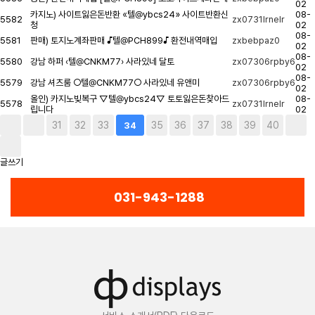
02
카지노) 사이트잃은돈반환 «텔@ybcs24» 사이트반환신
08-
5582
zx0731lrnelr
청
02
08-
5581
판매) 토지노계좌판매 ♪텔@PCH899♪ 환전내역매입
zxbebpaz0
02
08-
5580
강남 하퍼 ‹텔@CNKM77› 사라있네 달토
zx07306rpby6
02
08-
5579
강남 셔츠룸 ○텔@CNKM77○ 사라있네 유앤미
zx07306rpby6
02
올인) 카지노빚복구 ▽텔@ybcs24▽ 토토잃은돈찾아드
08-
5578
zx0731lrnelr
립니다
02
31
32
33
35
36
37
38
39
40
34
글쓰기
031-943-1288